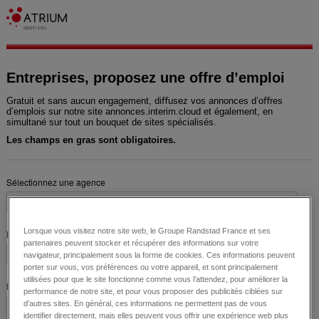
Entreprises, proposez une offre d’emploi
Gratuit et sans aucun engagement, diﬀusez vos annonces d’oﬀres
d’emplois sur notre site annonces.interim.cloud et également, en
simultané sur tout un bouquet de sites spécialisés.
Les champs en gras sont obligatoires.
Sélectionnez une agence
Lorsque vous visitez notre site web, le Groupe Randstad France et ses
Entreprise
partenaires peuvent stocker et récupérer des informations sur votre
navigateur, principalement sous la forme de cookies. Ces informations peuvent
porter sur vous, vos préférences ou votre appareil, et sont principalement
utilisées pour que le site fonctionne comme vous l’attendez, pour améliorer la
Description du poste
performance de notre site, et pour vous proposer des publicités ciblées sur
d’autres sites. En général, ces informations ne permettent pas de vous
identifier directement, mais elles peuvent vous offrir une expérience web plus